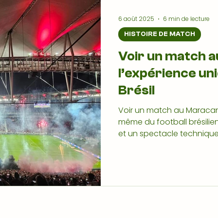
6 août 2025
6 min de lecture
HISTOIRE DE MATCH
Voir un match 
l’expérience uni
Brésil
Voir un match au Maracana
même du football brésilie
et un spectacle technique
Mineiro illustre comment c
la passion dépasse largem