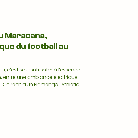
au Maracana,
que du football au
, c’est se confronter à l’essence
n, entre une ambiance électrique
. Ce récit d’un Flamengo–Athletico
e stade reste un symbole fort, où
ent le cadre sportif.