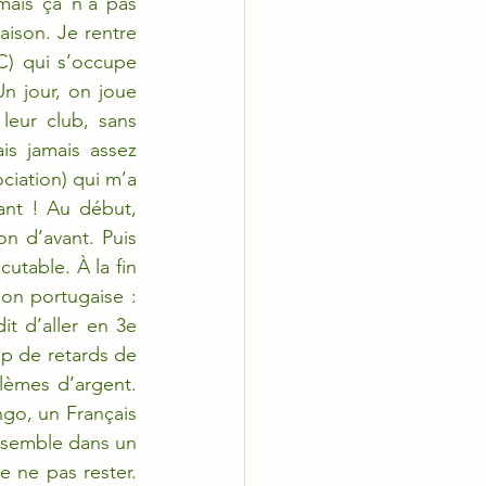
ais ça n’a pas 
ison. Je rentre 
) qui s’occupe 
 jour, on joue 
eur club, sans 
is jamais assez 
iation) qui m’a 
nt ! Au début, 
n d’avant. Puis 
utable. À la fin 
on portugaise : 
t d’aller en 3e 
up de retards de 
èmes d’argent. 
o, un Français 
nsemble dans un 
 ne pas rester. 