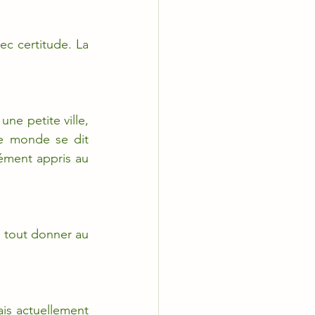
ec certitude. La 
ne petite ville, 
e monde se dit 
ément appris au 
 tout donner au 
ais actuellement 