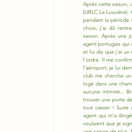
Après cette saison,
(URLC La Louvière). Ç
pendant la période d
choix, j’ai dû rent
saison. Après une j
agent portugais qui c
et lui dis que j’ai un
l’ordre. Il me confir
l’aéroport, je lui d
club me cherche un a
logé dans une chambre
aucune intimité... Br
trouver une porte de 
tout casser ! Suite 
agent qui m’a dirigé
voulaient que je sign
une saison de plus. 