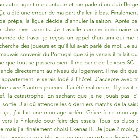
 un autre agent me contacte et me parle d’un club Belg
a a été une erreur de ma part d’aller là-bas. Finalement,
e prépa, la ligue décide d’annuler la saison. Après cela,
rer chez mes parents. Je travaille comme intérimaire p
ournée de travail je reçois un appel d’un ami qui me d
herche des joueurs et qu’il lui avait parlé de moi. Je suis
 mauvais souvenir du Portugal que si je venais il fallait qu
me que tout se passera bien. Il me parle de Leixoes SC. U
emande directement au niveau du logement. Il me dit que
ppartement je serais logé à l’hôtel. J’accepte avec tris
 avec 5 autres joueurs. J’ai été mal nourri. Il y avait d
ef, la catastrophe. En sachant que je ne jouais pas, c’ét
sortie. J’ai dû attendre les 6 derniers matchs de la sai
à ça, j’ai fait une montage vidéo. Grâce à ce montage,
 vers la Finlande pour faire des essais. Tous les clubs o
e mais j’ai finalement choisi Ekenas IF. Je joue 2 mois, 
Une année incroyable avec un groupe extraordinaire. On