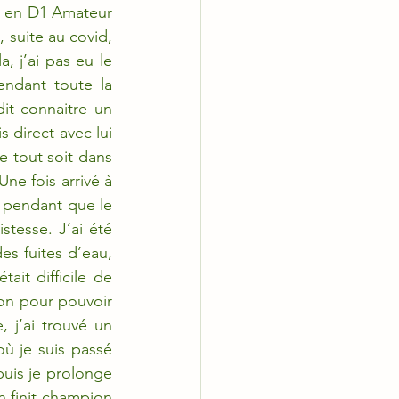
e en D1 Amateur 
 suite au covid, 
 j’ai pas eu le 
endant toute la 
it connaitre un 
 direct avec lui 
e tout soit dans 
ne fois arrivé à 
 pendant que le 
tesse. J’ai été 
es fuites d’eau, 
ait difficile de 
son pour pouvoir 
 j’ai trouvé un 
ù je suis passé 
puis je prolonge 
 finit champion 