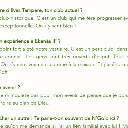
e d’Ilves Tampere, ton club actuel ?
club historique. C’est un club qui me fera progresser av
exceptionnelle. On s’y sent bien !
n expérience à Ekenäs IF ?
int fort a été notre vestiaire. C’est un petit club, dans u
 connaît. Les gens sont très ouverts d’esprit. Tout l
 On s’y sent vraiment comme à la maison. Et j’ai énorm
offi !
 avenir ?
e m’inquiète pas pour mon avenir. Je pense que je dois
roire au plan de Dieu.
her un autre ! Te parle-t-on souvent de N’Golo ici ?
ve qu’on me demande si j’ai un lien familial avec lui ! M