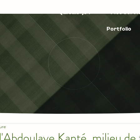
Qui suis-je ?
Mes Servi
Portfolio
ure
d'Abdoulaye Kanté, milieu de 