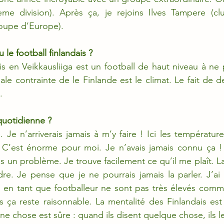
e division). Après ça, je rejoins Ilves Tampere (cl
 coupe d’Europe).
le football finlandais ?
is en Veikkausliiga est un football de haut niveau à ne p
le contrainte de le Finlande est le climat. Le fait de d
.
quotidienne ?
le. Je n’arriverais jamais à m’y faire ! Ici les températu
 C’est énorme pour moi. Je n’avais jamais connu ça ! L
 un problème. Je trouve facilement ce qu’il me plaît. La
e. Je pense que je ne pourrais jamais la parler. J’ai 
es en tant que footballeur ne sont pas très élevés comm
ça reste raisonnable. La mentalité des Finlandais est 
e chose est sûre : quand ils disent quelque chose, ils le