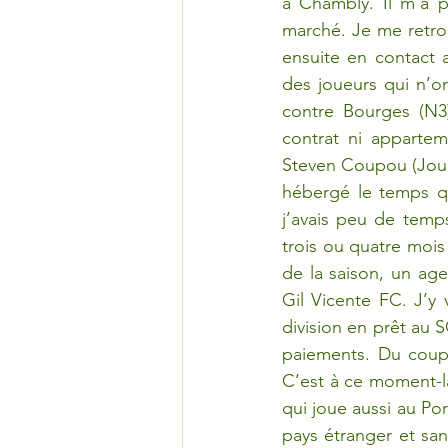
à Chambly. Il m’a p
marché. Je me retrou
ensuite en contact
des joueurs qui n’o
contre Bourges (N3)
contrat ni appartem
Steven Coupou (Joue
hébergé le temps qu
j’avais peu de temps
trois ou quatre mois 
de la saison, un ag
Gil Vicente FC. J’y 
division en prêt au S
paiements. Du coup,
C’est à ce moment-l
qui joue aussi au Po
pays étranger et san