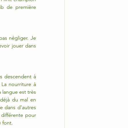
ub de première 
as négliger. Je 
evoir jouer dans 
res descendent à 
a nourriture à 
 langue est très 
déjà du mal en 
e dans d’autres 
différente pour 
 font.