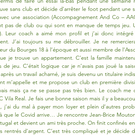
ermis de faire un essai là-bas pendant une semaine m
ve sans club et décide d’arrêter le foot pendant une sa
 avec une association (Accompagnement And Co – AAC
nt pas de club ou qui sont en manque de temps jeu. Un
. Leur coach a aimé mon profil et j’ai donc intégré l
ent. J’ai toujours su me débrouiller. Je ne remerciera
ur du Bourges 18 à l’époque et aussi membre de l’Assoc
e je trouve un appartement. C’est la famille maintena
 de jeu. C’était logique car je n’avais pas joué la saiso
après un travail acharné, je suis devenu un titulaire indisc
ent m’appelle et me propose un club en première divisi
vais mais ça ne se passe pas très bien. Le coach me di
C Vila Real. Je fais une bonne saison mais il y a beauco
 j’ai du mal à payer mon loyer et plein d’autres probl
à que le Covid arrive… Je rencontre Jean-Brice Moutong
rtugal et devient un ami très proche. On finit confinés e
s rentrés d’argent. C’est très compliqué et je décide de