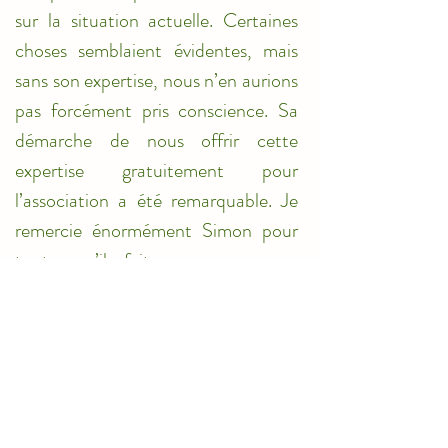
sur la situation actuelle. Certaines 
choses semblaient évidentes, mais 
sans son expertise, nous n’en aurions 
pas forcément pris conscience. Sa 
démarche de nous offrir cette 
expertise gratuitement pour 
l’association a été remarquable. Je 
remercie énormément Simon pour 
tout ce qu’il a fait pour nous. »
AmAnimal fait partie de ces 
associations qui œuvrent en silence, 
loin des projecteurs, concentrée sur 
l’essentiel : l’action auprès de ses 
bénéficiaires. J’ai toujours vécu avec un 
chien à la maison, et je voue un amour 