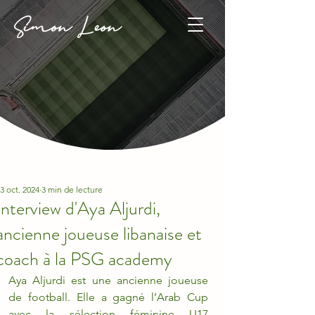
3 oct. 2024
3 min de lecture
Interview d'Aya Aljurdi,
ancienne joueuse libanaise et
coach à la PSG academy
Aya Aljurdi est une ancienne joueuse 
de football. Elle a gagné l’Arab Cup 
avec la sélection féminine U17 