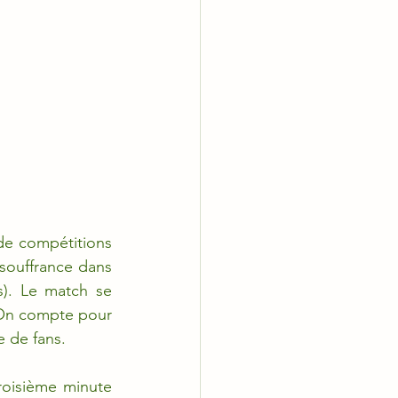
de compétitions 
souffrance dans 
). Le match se 
 On compte pour 
 de fans.
roisième minute 