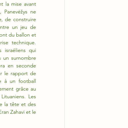
t la mise avant 
 Panevėžys ne 
, de construire 
ntre un jeu de 
nt du ballon et 
ise technique. 
israéliens qui 
s un surnombre 
era en seconde 
 le rapport de 
 à un football 
lement grâce au 
ituaniens. Les 
 la tête et des 
ran Zahavi et le 