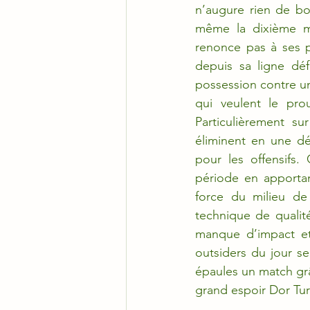
n’augure rien de bon
même la dixième mi
renonce pas à ses p
depuis sa ligne dé
possession contre un
qui veulent le prou
Particulièrement su
éliminent en une dé
pour les offensifs.
période en apportan
force du milieu de
technique de qualité
manque d’impact et 
outsiders du jour se
épaules un match grâc
grand espoir Dor Tu