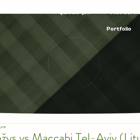
Qui suis-je ?
Mes Servi
Portfolio
ure
ys vs Maccabi Tel-Aviv (Lit