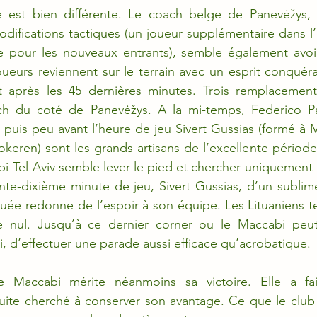
est bien différente. Le coach belge de Panevėžys, e
ifications tactiques (un joueur supplémentaire dans l’e
e pour les nouveaux entrants), semble également avoir 
oueurs reviennent sur le terrain avec un esprit conquéran
t après les 45 dernières minutes. Trois remplacements
h du coté de Panevėžys. A la mi-temps, Federico Pal
 puis peu avant l’heure de jeu Sivert Gussias (formé à 
keren) sont les grands artisans de l’excellente période 
bi Tel-Aviv semble lever le pied et chercher uniquement 
ante-dixième minute de jeu, Sivert Gussias, d’un subli
quée redonne de l’espoir à son équipe. Les Lituaniens te
le nul. Jusqu’à ce dernier corner ou le Maccabi peut
i, d’effectuer une parade aussi efficace qu’acrobatique.
e Maccabi mérite néanmoins sa victoire. Elle a fait
uite cherché à conserver son avantage. Ce que le club 