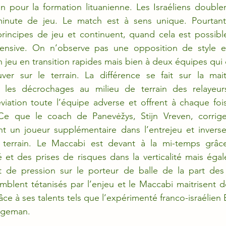
 pour la formation lituanienne. Les Israéliens doublen
nute de jeu. Le match est à sens unique. Pourtant,
rincipes de jeu et continuent, quand cela est possible
fensive. On n’observe pas une opposition de style e
 jeu en transition rapides mais bien à deux équipes qui o
ver sur le terrain. La différence se fait sur la maitr
r les décrochages au milieu de terrain des relayeurs 
viation toute l’équipe adverse et offrent à chaque foi
 Ce que le coach de Panevėžys, Stijn Vreven, corrig
t un joueur supplémentaire dans l’entrejeu et inverser
 terrain. Le Maccabi est devant à la mi-temps grâce
 et des prises de risques dans la verticalité mais éga
de pression sur le porteur de balle de la part des L
mblent tétanisés par l’enjeu et le Maccabi maitrisent de
e à ses talents tels que l’expérimenté franco-israélien E
rgeman.