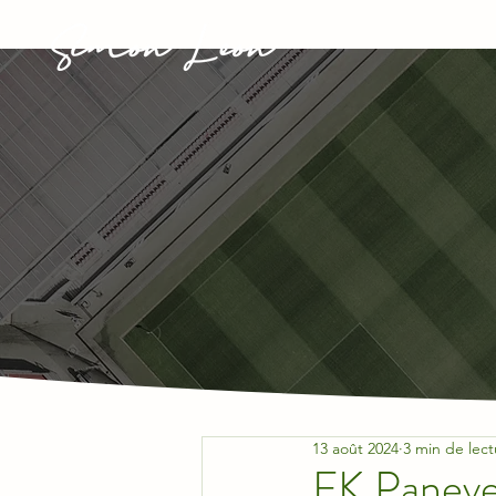
13 août 2024
3 min de lect
FK Panevež