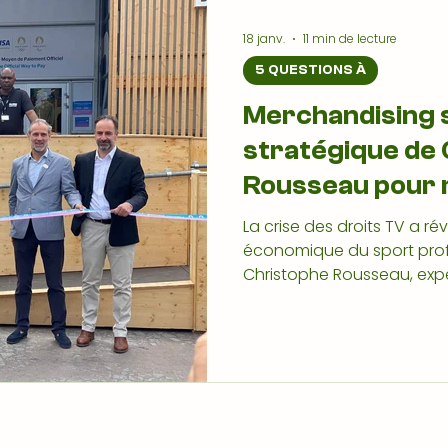
18 janv.
11 min de lecture
5 QUESTIONS À
Merchandising sp
stratégique de
Rousseau pour 
économique du 
La crise des droits TV a ré
économique du sport profe
Christophe Rousseau, exp
sportif, livre une analyse 
merchandising, erreurs de
l’identité de marque, du r
plongée au cœur du sport
n’est plus une variable d’
croissance durable.