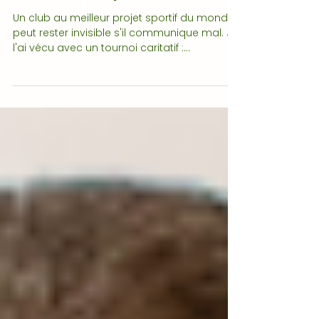
pour recruter des joueurs et
trouver des sponsors
Un club au meilleur projet sportif du monde
peut rester invisible s'il communique mal. Je
l'ai vécu avec un tournoi caritatif :
impossible de recruter les équipes visées,
jusqu'à ce que je change ma
communication. Dans cet article, je partage
5 leviers concrets pour qu'un club amateur
recrute plus facilement des joueurs et
convainque des sponsors : annonces qui
vendent un projet, storytelling, preuve
sociale et cohérence digitale.