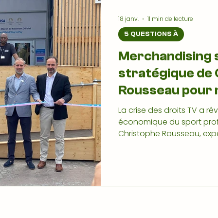
18 janv.
11 min de lecture
5 QUESTIONS À
Merchandising sp
stratégique de
Rousseau pour 
économique du 
La crise des droits TV a ré
économique du sport profe
Christophe Rousseau, exp
sportif, livre une analyse 
merchandising, erreurs de
l’identité de marque, du r
plongée au cœur du sport
n’est plus une variable d’
croissance durable.