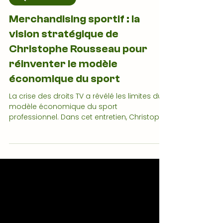
18 janv.
11 min de lecture
5 QUESTIONS À
Merchandising sportif : la
vision stratégique de
Christophe Rousseau pour
réinventer le modèle
économique du sport
La crise des droits TV a révélé les limites du
modèle économique du sport
professionnel. Dans cet entretien, Christophe
Rousseau, expert reconnu du
merchandising sportif, livre une analyse
sans détour : rôle stratégique du
merchandising, erreurs des clubs français,
importance de l’identité de marque, du retail
et de l’e-commerce. Une plongée au cœur