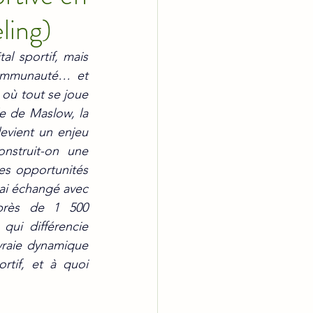
ling)
 sportif, mais 
ommunauté… et 
où tout se joue 
e de Maslow, la 
evient un enjeu 
struit-on une 
es opportunités 
ai échangé avec 
près de 1 500 
qui différencie 
vraie dynamique 
tif, et à quoi 