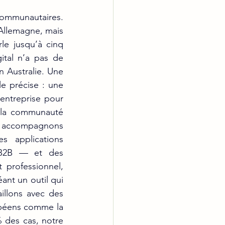
ommunautaires. 
llemagne, mais 
e jusqu’à cinq 
tal n’a pas de 
n Australie. Une 
e précise : une 
entreprise pour 
 la communauté 
 accompagnons 
 applications 
B2B — et des 
professionnel, 
ant un outil qui 
llons avec des 
opéens comme la 
des cas, notre 