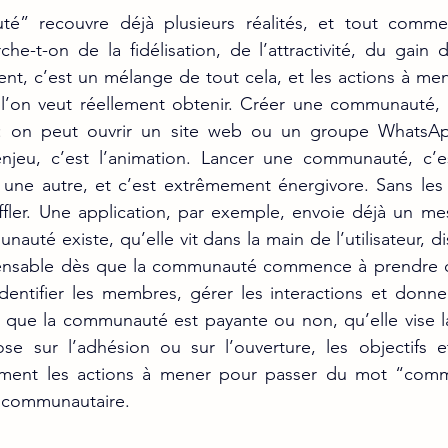
” recouvre déjà plusieurs réalités, et tout commen
erche-t-on de la fidélisation, de l’attractivité, du gain
nt, c’est un mélange de tout cela, et les actions à me
l’on veut réellement obtenir. Créer une communauté, au
: on peut ouvrir un site web ou un groupe WhatsAp
njeu, c’est l’animation. Lancer une communauté, c’e
st une autre, et c’est extrêmement énergivore. Sans les 
uffler. Une application, par exemple, envoie déjà un mes
uté existe, qu’elle vit dans la main de l’utilisateur, d
spensable dès que la communauté commence à prendre de
dentifier les membres, gérer les interactions et donner
 que la communauté est payante ou non, qu’elle vise la
ose sur l’adhésion ou sur l’ouverture, les objectifs et
llement les actions à mener pour passer du mot “com
e communautaire.