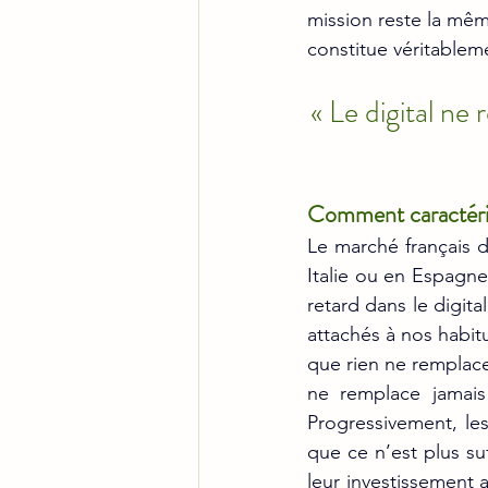
mission reste la même
constitue véritable
« Le digital ne 
Comment caractéris
Le marché français d
Italie ou en Espagn
retard dans le digita
attachés à nos habit
que rien ne remplace 
ne remplace jamais 
Progressivement, le
que ce n’est plus suf
leur investissement a