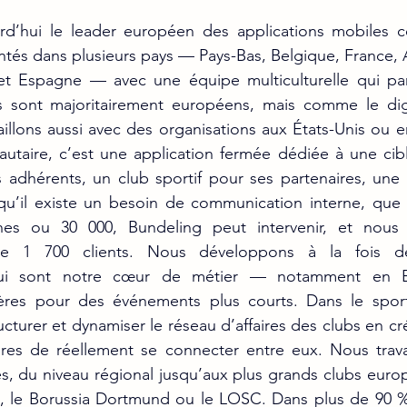
rd’hui le leader européen des applications mobiles c
és dans plusieurs pays — Pays-Bas, Belgique, France, A
t Espagne — avec une équipe multiculturelle qui parl
s sont majoritairement européens, mais comme le digi
aillons aussi avec des organisations aux États-Unis ou e
utaire, c’est une application fermée dédiée à une cibl
 adhérents, un club sportif pour ses partenaires, une 
u’il existe un besoin de communication interne, que
es ou 30 000, Bundeling peut intervenir, et nous
de 1 700 clients. Nous développons à la fois des
qui sont notre cœur de métier — notamment en 
res pour des événements plus courts. Dans le sport 
ucturer et dynamiser le réseau d’affaires des clubs en cré
res de réellement se connecter entre eux. Nous travai
ées, du niveau régional jusqu’aux plus grands clubs eur
, le Borussia Dortmund ou le LOSC. Dans plus de 90 % 