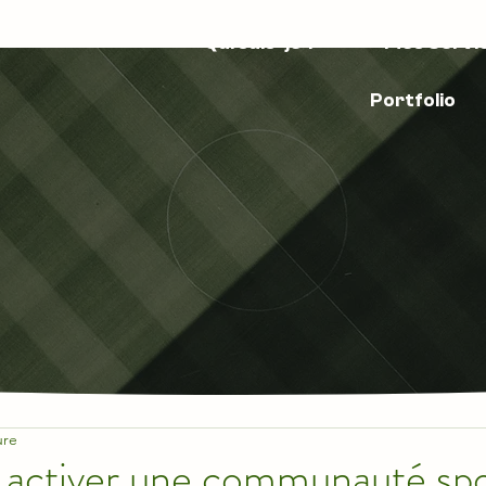
Qui suis-je ?
Mes Servi
Portfolio
ure
ctiver une communauté spo