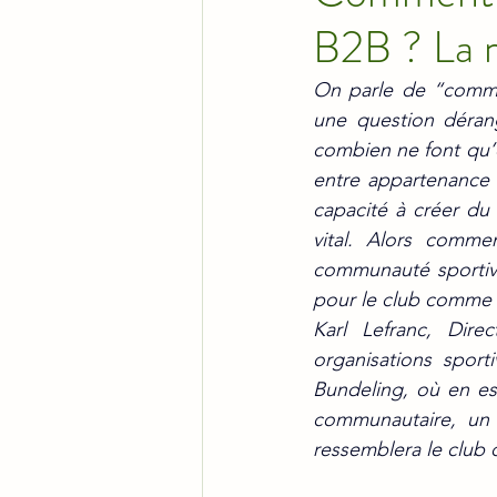
B2B ? La 
On parle de “commun
une question déra
combien ne font qu’e
entre appartenance 
capacité à créer du 
vital. Alors comme
communauté sportive 
pour le club comme p
Karl Lefranc, Dire
organisations sporti
Bundeling, où en est
communautaire, un “
ressemblera le club d