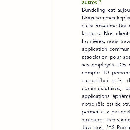
autres ?
Bundeling est aujou
Nous sommes implant
aussi Royaume-Uni e
langues. Nos client
frontières, nous trav
application communa
association pour ses
ses employés. Dès q
compte 10 personn
aujourd’hui près 
communautaires, 
applications éphémè
notre rôle est de str
permet aux partenai
structures très vari
Juventus, l’AS Roma