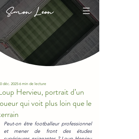
0 déc. 2025
6 min de lecture
Loup Hervieu, portrait d’un
joueur qui voit plus loin que le
terrain
Peut-on être footballeur professionnel 
et mener de front des études 
supérieures exigeantes ? Loup Hervieu 