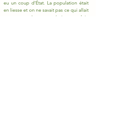
eu un coup d’État. La population était 
en liesse et on ne savait pas ce qui allait 
se passer. Le pays était en plein 
changement et le football allait 
attendre.
Retrouvez Julien Derobe sur 
LinkedIn
. 
5 questions à
Voir tout
Posts récents