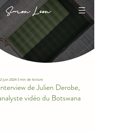
2 juin 2024
3 min de lecture
Interview de Julien Derobe,
analyste vidéo du Botswana